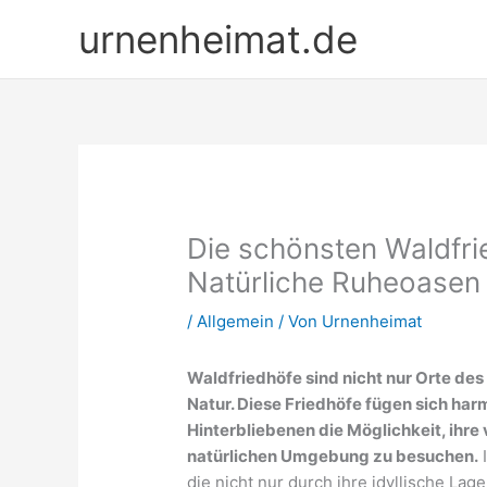
Zum
urnenheimat.de
Inhalt
springen
Die schönsten Waldfri
Natürliche Ruheoasen 
/
Allgemein
/ Von
Urnenheimat
Waldfriedhöfe sind nicht nur Orte de
Natur. Diese Friedhöfe fügen sich har
Hinterbliebenen die Möglichkeit, ihre
natürlichen Umgebung zu besuchen.
I
die nicht nur durch ihre idyllische L