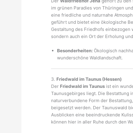
Der
Waldfriedhof Jena
gehört zu den 
im grünen Paradies von Thüringen un
eine friedliche und naturnahe Atmosph
geführt und bietet eine ökologische Bes
Gestaltung des Friedhofs einbezogen wi
sondern auch ein Ort der Erholung und
Besonderheiten:
Ökologisch nachha
wunderschöne Waldlandschaft.
3.
Friedwald im Taunus (Hessen)
Der
Friedwald im Taunus
ist ein wund
Taunusgebirges liegt. Die Bestattung 
naturverbundene Form der Bestattung,
beigesetzt werden. Der Taunuswald bie
Ausblicken eine beeindruckende Kulis
können hier in aller Ruhe durch den W