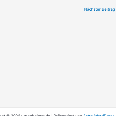
Nächster Beitrag
ght © 2026 urnenheimat.de | Präsentiert von
Astra-WordPress