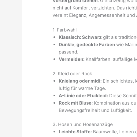
Vordergrund stehen.
Gleichzeitig wol
nicht auf Komfort verzichten. Das rich
vereint Eleganz, Angemessenheit und A
1. Farbwahl
Klassisch: Schwarz
gilt als traditi
Dunkle, gedeckte Farben
wie Marin
passend.
Vermeiden:
Knallfarben, auffällige 
2. Kleid oder Rock
Knielang oder midi:
Ein schlichtes, 
luftig für warme Tage.
A-Linie oder Etuikleid:
Diese Schnitt
Rock mit Bluse:
Kombination aus dun
Bewegungsfreiheit und Luftigkeit.
3. Hosen und Hosenanzüge
Leichte Stoffe:
Baumwolle, Leinen o