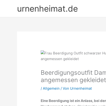
Zum
urnenheimat.de
Inhalt
springen
Beerdigungsoutfit Dam
angemessen gekleide
/
Allgemein
/ Von
Urnenheimat
Eine Beerdigung ist ein Anlass, bei 