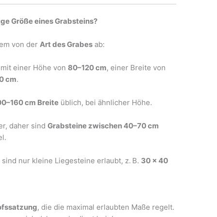
ige Größe eines Grabsteins?
llem von der
Art des Grabes
ab:
 mit einer Höhe von
80–120 cm
, einer Breite von
0 cm
.
00–160 cm Breite
üblich, bei ähnlicher Höhe.
er, daher sind
Grabsteine zwischen 40–70 cm
l.
t sind nur kleine Liegesteine erlaubt, z. B.
30 x 40
ofssatzung
, die die maximal erlaubten Maße regelt.