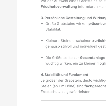
Vor der Auswahl eines Grabsteins soll
Friedhofsverwaltung
informieren – a
3. Persönliche Gestaltung und Wirkun
Große Grabsteine wirken
präsent u
Stabilität.
Kleinere Steine erscheinen
zurückh
genauso stilvoll und individuell ges
Die Größe sollte zur
Gesamtanlage 
wuchtig wirken, ein zu kleiner mögl
4. Stabilität und Fundament
Je größer der Grabstein, desto wichtige
Stelen (ab 1 m Höhe) sind
fachgerech
Frostschutz zu gewährleisten.