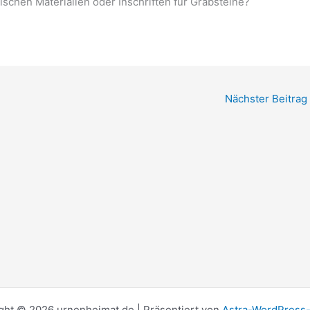
schen Materialien oder Inschriften für Grabsteine?
Nächster Beitrag
ght © 2026 urnenheimat.de | Präsentiert von
Astra-WordPress