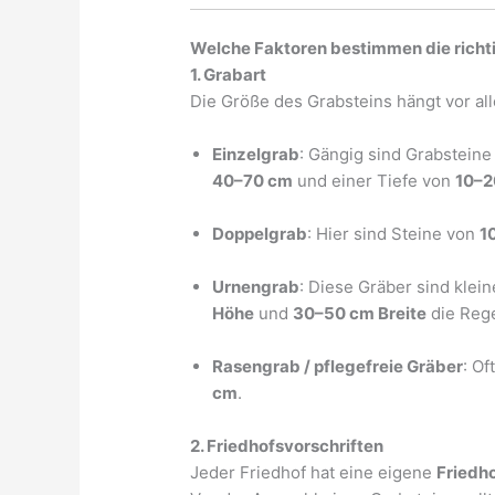
Welche Faktoren bestimmen die richt
1. Grabart
Die Größe des Grabsteins hängt vor a
Einzelgrab
: Gängig sind Grabsteine
40–70 cm
und einer Tiefe von
10–2
Doppelgrab
: Hier sind Steine von
1
Urnengrab
: Diese Gräber sind klein
Höhe
und
30–50 cm Breite
die Rege
Rasengrab / pflegefreie Gräber
: Of
cm
.
2. Friedhofsvorschriften
Jeder Friedhof hat eine eigene
Friedh