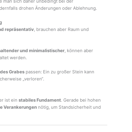
te man sich daher unbedingt bei der
ndernfalls drohen Änderungen oder Ablehnung.
g
nd repräsentativ
, brauchen aber Raum und
altender und minimalistischer
, können aber
taltet werden.
des Grabes
passen: Ein zu großer Stein kann
icherweise „verloren“.
r ist ein
stabiles Fundament
. Gerade bei hohen
te Verankerungen
nötig, um Standsicherheit und