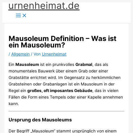
urnenheimat.de
Zum
Inhalt
springen
Mausoleum Definition – Was ist
ein Mausoleum?
/
Allgemein
/ Von
Urnenheimat
Ein
Mausoleum
ist ein prunkvolles
Grabmal
, das als
monumentales Bauwerk über einem Grab oder einer
Grabstätte errichtet wird. Im Gegensatz zu herkömmlichen
Grabsteinen oder Grabanlagen ist ein Mausoleum in der
Regel ein
großes, oft imposantes Gebäude
, das in vielen
Fällen die Form eines Tempels oder einer Kapelle annehmen
kann.
Ursprung des Mausoleums
Der Begriff „Mausoleum“ stammt ursprünglich von einem